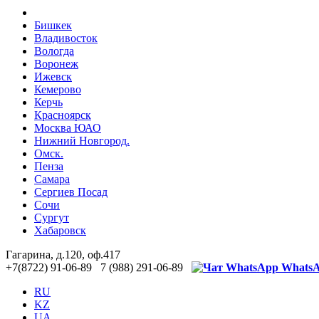
Бишкек
Владивосток
Вологда
Воронеж
Ижевск
Кемерово
Керчь
Красноярск
Москва ЮАО
Нижний Новгород.
Омск.
Пенза
Самара
Сергиев Посад
Сочи
Сургут
Хабаровск
Гагарина, д.120, оф.417
+7(8722) 91-06-89 7 (988) 291-06-89
Whats
RU
KZ
UA