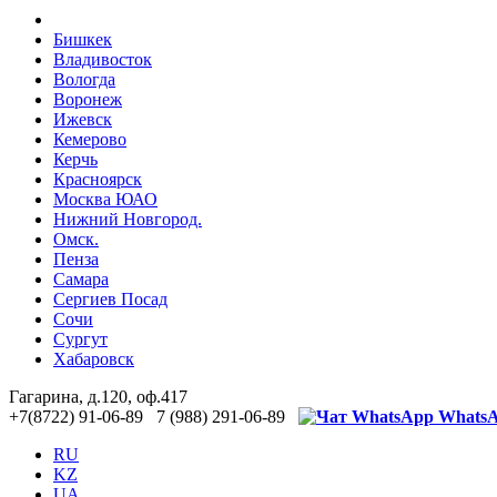
Бишкек
Владивосток
Вологда
Воронеж
Ижевск
Кемерово
Керчь
Красноярск
Москва ЮАО
Нижний Новгород.
Омск.
Пенза
Самара
Сергиев Посад
Сочи
Сургут
Хабаровск
Гагарина, д.120, оф.417
+7(8722) 91-06-89 7 (988) 291-06-89
Whats
RU
KZ
UA