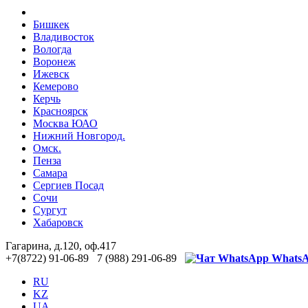
Бишкек
Владивосток
Вологда
Воронеж
Ижевск
Кемерово
Керчь
Красноярск
Москва ЮАО
Нижний Новгород.
Омск.
Пенза
Самара
Сергиев Посад
Сочи
Сургут
Хабаровск
Гагарина, д.120, оф.417
+7(8722) 91-06-89 7 (988) 291-06-89
Whats
RU
KZ
UA