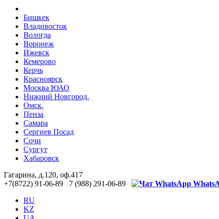
Бишкек
Владивосток
Вологда
Воронеж
Ижевск
Кемерово
Керчь
Красноярск
Москва ЮАО
Нижний Новгород.
Омск.
Пенза
Самара
Сергиев Посад
Сочи
Сургут
Хабаровск
Гагарина, д.120, оф.417
+7(8722) 91-06-89 7 (988) 291-06-89
Whats
RU
KZ
UA