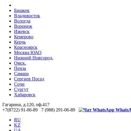
Бишкек
Владивосток
Вологда
Воронеж
Ижевск
Кемерово
Керчь
Красноярск
Москва ЮАО
Нижний Новгород.
Омск.
Пенза
Самара
Сергиев Посад
Сочи
Сургут
Хабаровск
Гагарина, д.120, оф.417
+7(8722) 91-06-89 7 (988) 291-06-89
Whats
RU
KZ
UA